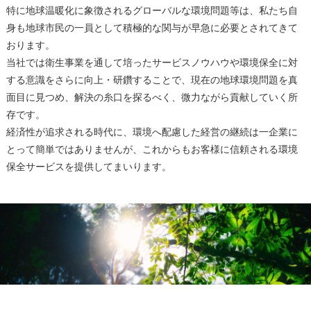
特に地球温暖化に象徴されるグローバルな環境問題等は、私たち⾃
⾝も地球市⺠の⼀員として積極的な関与が早急に必要とされてきて
おります。
当社では衛⽣事業を通して培ったサービスノウハウや環境保全に対
する意識をさらに向上・研鑽することで、現在の地球環境問題を真
⾯⽬に⾒つめ、解決の⽷⼝を探るべく、微⼒ながら貢献していく所
存です。
経済性が追求される時代に、環境へ配慮した経営の継続は⼀企業に
とって簡単ではありませんが、これからもお客様に信頼される環境
保全サービスを提供してまいります。