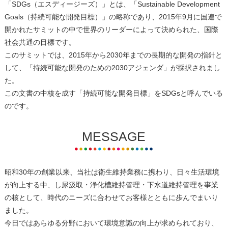
「SDGs（エスディージーズ）」とは、「Sustainable Development
Goals（持続可能な開発目標）」の略称であり、2015年9月に国連で
開かれたサミットの中で世界のリーダーによって決められた、
国際
社会共通の目標
です。
このサミットでは、2015年から2030年までの長期的な開発の指針と
して、「持続可能な開発のための2030アジェンダ」が採択されまし
た。
この文書の中核を成す「持続可能な開発目標」をSDGsと呼んでいる
のです。
MESSAGE
昭和30年の創業以来、当社は衛⽣維持業務に携わり、⽇々⽣活環境
が向上する中、し尿汲取・浄化槽維持管理・下⽔道維持管理を事業
の核として、時代のニーズに合わせてお客様とともに歩んでまいり
ました。
今⽇ではあらゆる分野において環境意識の向上が求められており、