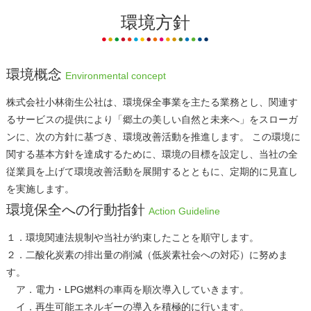
環境方針
環境概念
Environmental concept
株式会社小林衛生公社は、環境保全事業を主たる業務とし、関連す
るサービスの提供により「郷⼟の美しい⾃然と未来へ」をスローガ
ンに、次の方針に基づき、環境改善活動を推進します。 この環境に
関する基本方針を達成するために、環境の目標を設定し、当社の全
従業員を上げて環境改善活動を展開するとともに、定期的に見直し
を実施します。
環境保全への行動指針
Action Guideline
１．環境関連法規制や当社が約束したことを順守します。
２．二酸化炭素の排出量の削減（低炭素社会への対応）に努めま
す。
ア．電力・LPG燃料の車両を順次導入していきます。
イ．再生可能エネルギーの導⼊を積極的に行います。